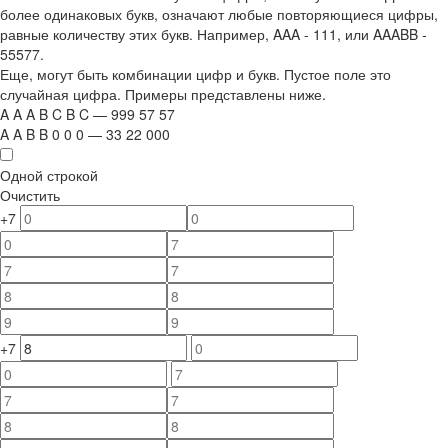
более одинаковых букв, означают любые повторяющиеся цифры,
равные количеству этих букв. Например,
AAA - 111
, или
AAABB -
55577.
Еще, могут быть комбинации цифр и букв. Пустое поле это
случайная цифра. Примеры представлены ниже.
A
A
A
B
C
B
C
—
999
5
7
5
7
A
A
B
B
0
0
0
—
33
22
000
Одной строкой
Очистить
+7
+7