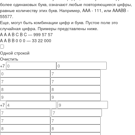
более одинаковых букв, означают любые повторяющиеся цифры,
равные количеству этих букв. Например,
AAA - 111
, или
AAABB -
55577.
Еще, могут быть комбинации цифр и букв. Пустое поле это
случайная цифра. Примеры представлены ниже.
A
A
A
B
C
B
C
—
999
5
7
5
7
A
A
B
B
0
0
0
—
33
22
000
Одной строкой
Очистить
+7
+7