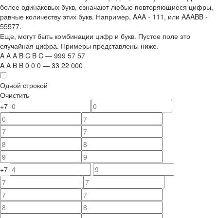
более одинаковых букв, означают любые повторяющиеся цифры,
равные количеству этих букв. Например,
AAA - 111
, или
AAABB -
55577.
Еще, могут быть комбинации цифр и букв. Пустое поле это
случайная цифра. Примеры представлены ниже.
A
A
A
B
C
B
C
—
999
5
7
5
7
A
A
B
B
0
0
0
—
33
22
000
Одной строкой
Очистить
+7
+7