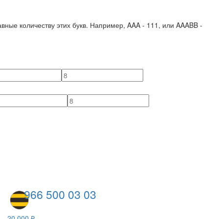
вные количеству этих букв. Например,
AAA - 111
, или
AAABB -
966 500 03 03
20 000 ₽