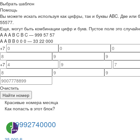
Выбрать шаблон
Помощь
Вы можете искать используя как цифры, так и буквы ABC. Две или
55577.
Еще, могут быть комбинации цифр и букв. Пустое поле это случа
A
A
A
B
C
B
C
—
999
5
7
5
7
A
A
B
B
0
0
0
—
33
22
000
+7
+7
Очистить
Найти номер
Красивые номера месяца
Как попасть в этот блок?
9992740000
35 000 ₽