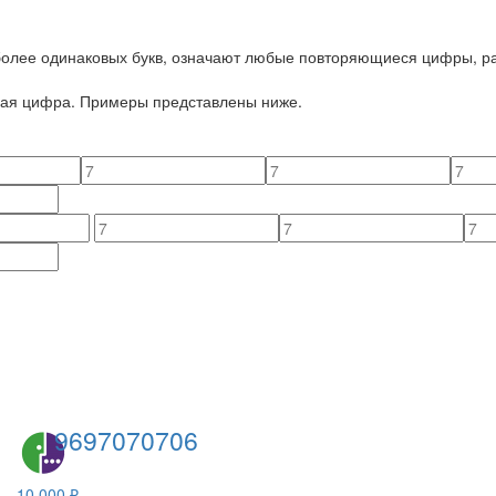
 более одинаковых букв, означают любые повторяющиеся цифры, ра
йная цифра. Примеры представлены ниже.
9697070706
10 000 ₽