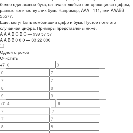
более одинаковых букв, означают любые повторяющиеся цифры,
равные количеству этих букв. Например,
AAA - 111
, или
AAABB -
55577.
Еще, могут быть комбинации цифр и букв. Пустое поле это
случайная цифра. Примеры представлены ниже.
A
A
A
B
C
B
C
—
999
5
7
5
7
A
A
B
B
0
0
0
—
33
22
000
Одной строкой
Очистить
+7
+7