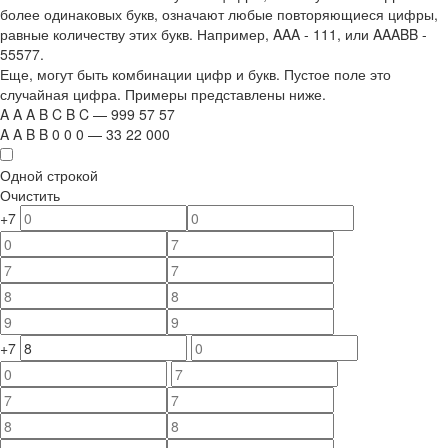
более одинаковых букв, означают любые повторяющиеся цифры,
равные количеству этих букв. Например,
AAA - 111
, или
AAABB -
55577.
Еще, могут быть комбинации цифр и букв. Пустое поле это
случайная цифра. Примеры представлены ниже.
A
A
A
B
C
B
C
—
999
5
7
5
7
A
A
B
B
0
0
0
—
33
22
000
Одной строкой
Очистить
+7
+7