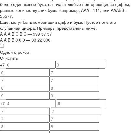
более одинаковых букв, означают любые повторяющиеся цифры,
равные количеству этих букв. Например,
AAA - 111
, или
AAABB -
55577.
Еще, могут быть комбинации цифр и букв. Пустое поле это
случайная цифра. Примеры представлены ниже.
A
A
A
B
C
B
C
—
999
5
7
5
7
A
A
B
B
0
0
0
—
33
22
000
Одной строкой
Очистить
+7
+7