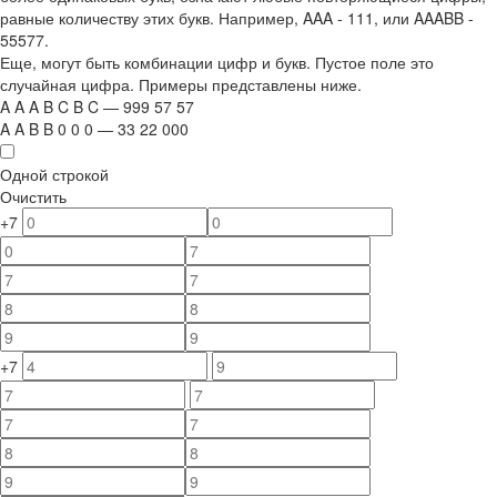
равные количеству этих букв. Например,
AAA - 111
, или
AAABB -
55577.
Еще, могут быть комбинации цифр и букв. Пустое поле это
случайная цифра. Примеры представлены ниже.
A
A
A
B
C
B
C
—
999
5
7
5
7
A
A
B
B
0
0
0
—
33
22
000
Одной строкой
Очистить
+7
+7