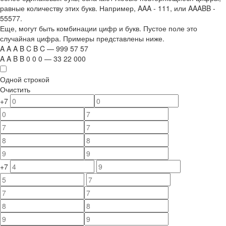
равные количеству этих букв. Например,
AAA - 111
, или
AAABB -
55577.
Еще, могут быть комбинации цифр и букв. Пустое поле это
случайная цифра. Примеры представлены ниже.
A
A
A
B
C
B
C
—
999
5
7
5
7
A
A
B
B
0
0
0
—
33
22
000
Одной строкой
Очистить
+7
+7