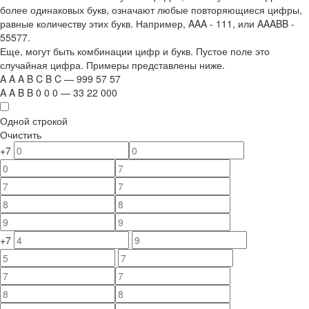
более одинаковых букв, означают любые повторяющиеся цифры,
равные количеству этих букв. Например,
AAA - 111
, или
AAABB -
55577.
Еще, могут быть комбинации цифр и букв. Пустое поле это
случайная цифра. Примеры представлены ниже.
A
A
A
B
C
B
C
—
999
5
7
5
7
A
A
B
B
0
0
0
—
33
22
000
Одной строкой
Очистить
+7
+7