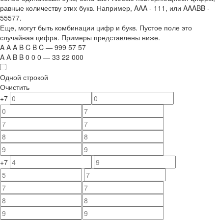
равные количеству этих букв. Например,
AAA - 111
, или
AAABB -
55577.
Еще, могут быть комбинации цифр и букв. Пустое поле это
случайная цифра. Примеры представлены ниже.
A
A
A
B
C
B
C
—
999
5
7
5
7
A
A
B
B
0
0
0
—
33
22
000
Одной строкой
Очистить
+7
+7