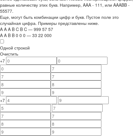
равные количеству этих букв. Например,
AAA - 111
, или
AAABB -
55577.
Еще, могут быть комбинации цифр и букв. Пустое поле это
случайная цифра. Примеры представлены ниже.
A
A
A
B
C
B
C
—
999
5
7
5
7
A
A
B
B
0
0
0
—
33
22
000
Одной строкой
Очистить
+7
+7