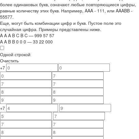
более одинаковых букв, означают любые повторяющиеся цифры,
равные количеству этих букв. Например,
AAA - 111
, или
AAABB -
55577.
Еще, могут быть комбинации цифр и букв. Пустое поле это
случайная цифра. Примеры представлены ниже.
A
A
A
B
C
B
C
—
999
5
7
5
7
A
A
B
B
0
0
0
—
33
22
000
Одной строкой
Очистить
+7
+7