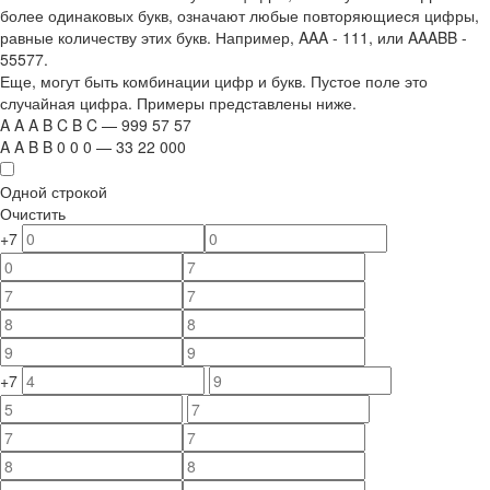
более одинаковых букв, означают любые повторяющиеся цифры,
равные количеству этих букв. Например,
AAA - 111
, или
AAABB -
55577.
Еще, могут быть комбинации цифр и букв. Пустое поле это
случайная цифра. Примеры представлены ниже.
A
A
A
B
C
B
C
—
999
5
7
5
7
A
A
B
B
0
0
0
—
33
22
000
Одной строкой
Очистить
+7
+7