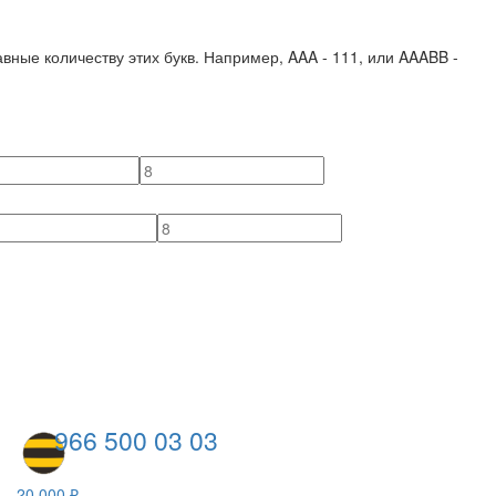
вные количеству этих букв. Например,
AAA - 111
, или
AAABB -
966 500 03 03
20 000 ₽