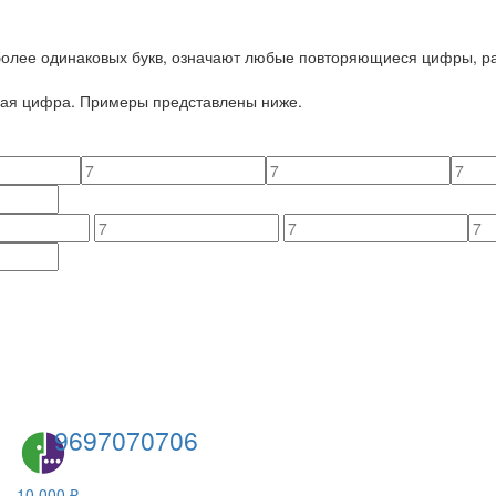
 более одинаковых букв, означают любые повторяющиеся цифры, ра
йная цифра. Примеры представлены ниже.
9697070706
10 000 ₽