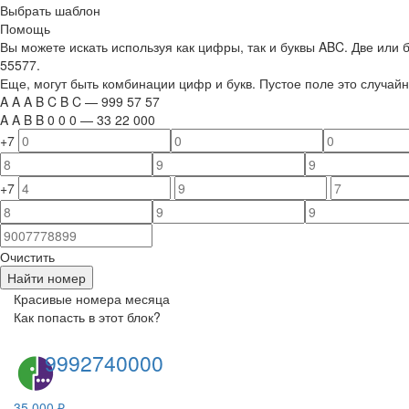
Выбрать шаблон
Помощь
Вы можете искать используя как цифры, так и буквы ABC. Две или
55577.
Еще, могут быть комбинации цифр и букв. Пустое поле это случа
A
A
A
B
C
B
C
—
999
5
7
5
7
A
A
B
B
0
0
0
—
33
22
000
+7
+7
Очистить
Найти номер
Красивые номера месяца
Как попасть в этот блок?
9992740000
35 000 ₽