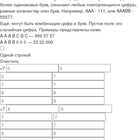
более одинаковых букв, означают любые повторяющиеся цифры,
равные количеству этих букв. Например,
AAA - 111
, или
AAABB -
55577.
Еще, могут быть комбинации цифр и букв. Пустое поле это
случайная цифра. Примеры представлены ниже.
A
A
A
B
C
B
C
—
999
5
7
5
7
A
A
B
B
0
0
0
—
33
22
000
Одной строкой
Очистить
+7
+7