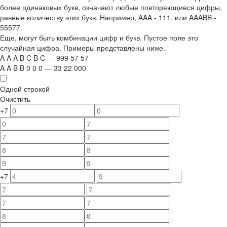
более одинаковых букв, означают любые повторяющиеся цифры,
равные количеству этих букв. Например,
AAA - 111
, или
AAABB -
55577.
Еще, могут быть комбинации цифр и букв. Пустое поле это
случайная цифра. Примеры представлены ниже.
A
A
A
B
C
B
C
—
999
5
7
5
7
A
A
B
B
0
0
0
—
33
22
000
Одной строкой
Очистить
+7
+7