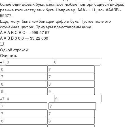
более одинаковых букв, означают любые повторяющиеся цифры,
равные количеству этих букв. Например,
AAA - 111
, или
AAABB -
55577.
Еще, могут быть комбинации цифр и букв. Пустое поле это
случайная цифра. Примеры представлены ниже.
A
A
A
B
C
B
C
—
999
5
7
5
7
A
A
B
B
0
0
0
—
33
22
000
Одной строкой
Очистить
+7
+7