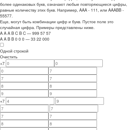
более одинаковых букв, означают любые повторяющиеся цифры,
равные количеству этих букв. Например,
AAA - 111
, или
AAABB -
55577.
Еще, могут быть комбинации цифр и букв. Пустое поле это
случайная цифра. Примеры представлены ниже.
A
A
A
B
C
B
C
—
999
5
7
5
7
A
A
B
B
0
0
0
—
33
22
000
Одной строкой
Очистить
+7
+7