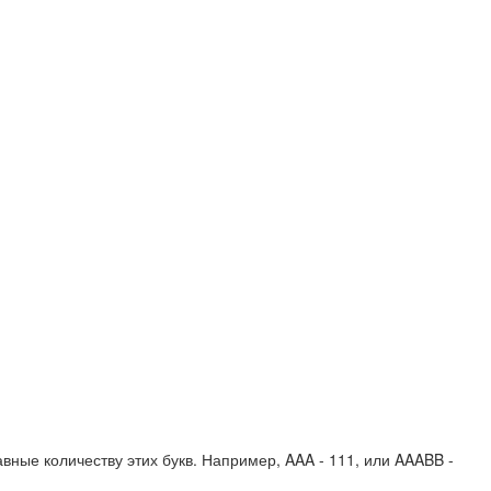
вные количеству этих букв. Например,
AAA - 111
, или
AAABB -