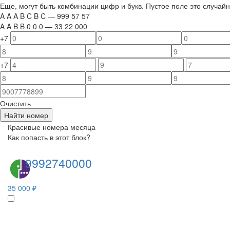
Еще, могут быть комбинации цифр и букв. Пустое поле это случа
A
A
A
B
C
B
C
—
999
5
7
5
7
A
A
B
B
0
0
0
—
33
22
000
+7
+7
Очистить
Найти номер
Красивые номера месяца
Как попасть в этот блок?
9992740000
35 000 ₽