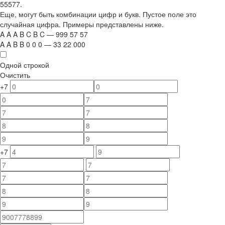
55577.
Еще, могут быть комбинации цифр и букв. Пустое поле это
случайная цифра. Примеры представлены ниже.
A
A
A
B
C
B
C
—
999
5
7
5
7
A
A
B
B
0
0
0
—
33
22
000
Одной строкой
Очистить
+7
+7