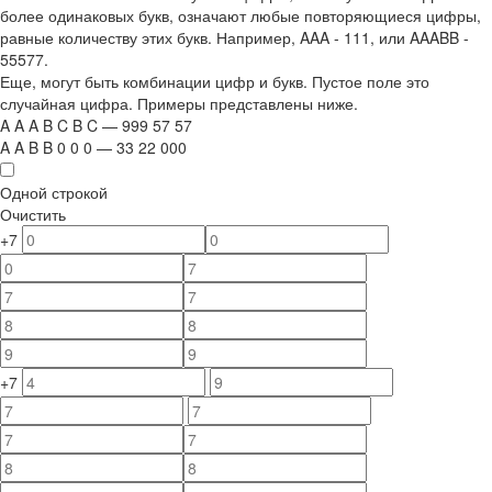
более одинаковых букв, означают любые повторяющиеся цифры,
равные количеству этих букв. Например,
AAA - 111
, или
AAABB -
55577.
Еще, могут быть комбинации цифр и букв. Пустое поле это
случайная цифра. Примеры представлены ниже.
A
A
A
B
C
B
C
—
999
5
7
5
7
A
A
B
B
0
0
0
—
33
22
000
Одной строкой
Очистить
+7
+7