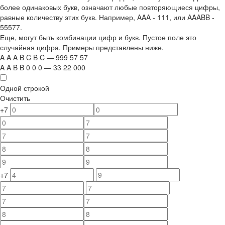
более одинаковых букв, означают любые повторяющиеся цифры,
равные количеству этих букв. Например,
AAA - 111
, или
AAABB -
55577.
Еще, могут быть комбинации цифр и букв. Пустое поле это
случайная цифра. Примеры представлены ниже.
A
A
A
B
C
B
C
—
999
5
7
5
7
A
A
B
B
0
0
0
—
33
22
000
Одной строкой
Очистить
+7
+7