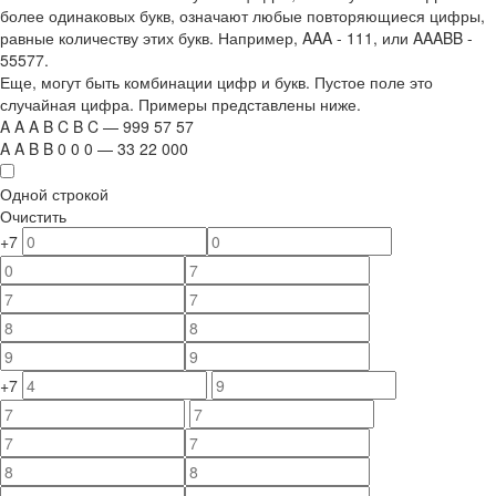
более одинаковых букв, означают любые повторяющиеся цифры,
равные количеству этих букв. Например,
AAA - 111
, или
AAABB -
55577.
Еще, могут быть комбинации цифр и букв. Пустое поле это
случайная цифра. Примеры представлены ниже.
A
A
A
B
C
B
C
—
999
5
7
5
7
A
A
B
B
0
0
0
—
33
22
000
Одной строкой
Очистить
+7
+7