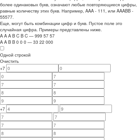
более одинаковых букв, означают любые повторяющиеся цифры,
равные количеству этих букв. Например,
AAA - 111
, или
AAABB -
55577.
Еще, могут быть комбинации цифр и букв. Пустое поле это
случайная цифра. Примеры представлены ниже.
A
A
A
B
C
B
C
—
999
5
7
5
7
A
A
B
B
0
0
0
—
33
22
000
Одной строкой
Очистить
+7
+7