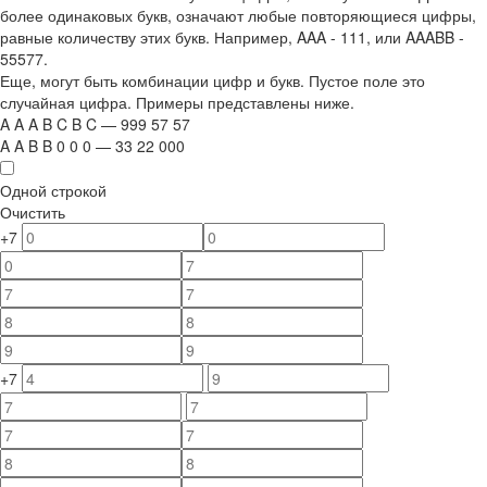
более одинаковых букв, означают любые повторяющиеся цифры,
равные количеству этих букв. Например,
AAA - 111
, или
AAABB -
55577.
Еще, могут быть комбинации цифр и букв. Пустое поле это
случайная цифра. Примеры представлены ниже.
A
A
A
B
C
B
C
—
999
5
7
5
7
A
A
B
B
0
0
0
—
33
22
000
Одной строкой
Очистить
+7
+7