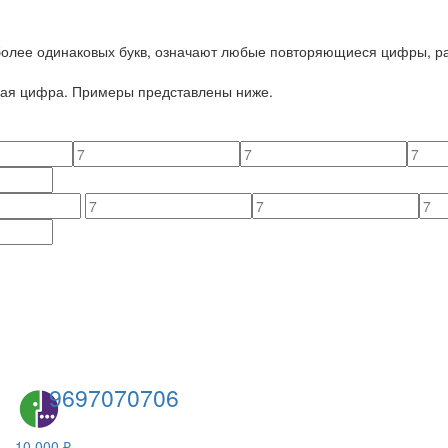
 более одинаковых букв, означают любые повторяющиеся цифры, ра
йная цифра. Примеры представлены ниже.
9697070706
10 000 ₽