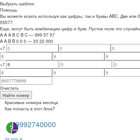
Выбрать шаблон
Помощь
Вы можете искать используя как цифры, так и буквы ABC. Две или
55577.
Еще, могут быть комбинации цифр и букв. Пустое поле это случа
A
A
A
B
C
B
C
—
999
5
7
5
7
A
A
B
B
0
0
0
—
33
22
000
+7
+7
Очистить
Найти номер
Красивые номера месяца
Как попасть в этот блок?
9992740000
35 000 ₽