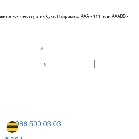
вные количеству этих букв. Например,
AAA - 111
, или
AAABB -
966 500 03 03
20 000 ₽