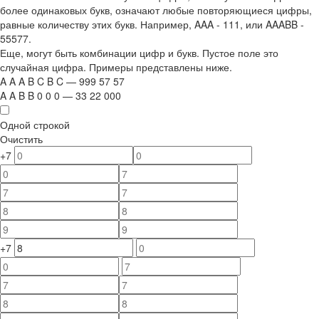
более одинаковых букв, означают любые повторяющиеся цифры,
равные количеству этих букв. Например,
AAA - 111
, или
AAABB -
55577.
Еще, могут быть комбинации цифр и букв. Пустое поле это
случайная цифра. Примеры представлены ниже.
A
A
A
B
C
B
C
—
999
5
7
5
7
A
A
B
B
0
0
0
—
33
22
000
Одной строкой
Очистить
+7
+7