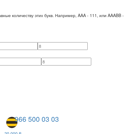
вные количеству этих букв. Например,
AAA - 111
, или
AAABB -
966 500 03 03
20 000 ₽