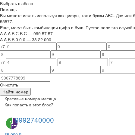
Выбрать шаблон
Помощь
Вы можете искать используя как цифры, так и буквы ABC. Две или
55577.
Еще, могут быть комбинации цифр и букв. Пустое поле это случа
A
A
A
B
C
B
C
—
999
5
7
5
7
A
A
B
B
0
0
0
—
33
22
000
+7
+7
Очистить
Найти номер
Красивые номера месяца
Как попасть в этот блок?
9992740000
35 000 ₽