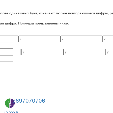
 более одинаковых букв, означают любые повторяющиеся цифры, ра
йная цифра. Примеры представлены ниже.
9697070706
10 000 ₽