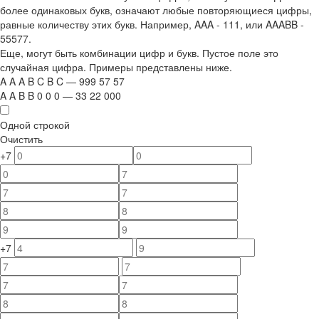
более одинаковых букв, означают любые повторяющиеся цифры,
равные количеству этих букв. Например,
AAA - 111
, или
AAABB -
55577.
Еще, могут быть комбинации цифр и букв. Пустое поле это
случайная цифра. Примеры представлены ниже.
A
A
A
B
C
B
C
—
999
5
7
5
7
A
A
B
B
0
0
0
—
33
22
000
Одной строкой
Очистить
+7
+7