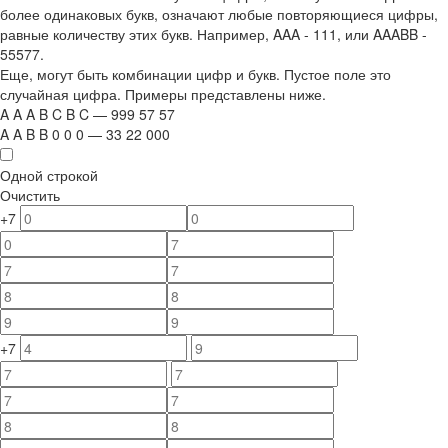
более одинаковых букв, означают любые повторяющиеся цифры,
равные количеству этих букв. Например,
AAA - 111
, или
AAABB -
55577.
Еще, могут быть комбинации цифр и букв. Пустое поле это
случайная цифра. Примеры представлены ниже.
A
A
A
B
C
B
C
—
999
5
7
5
7
A
A
B
B
0
0
0
—
33
22
000
Одной строкой
Очистить
+7
+7