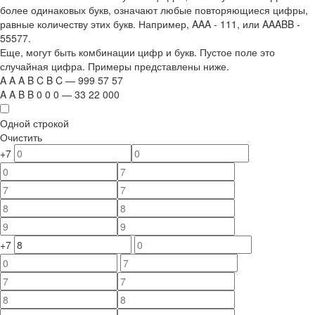
более одинаковых букв, означают любые повторяющиеся цифры,
равные количеству этих букв. Например,
AAA - 111
, или
AAABB -
55577.
Еще, могут быть комбинации цифр и букв. Пустое поле это
случайная цифра. Примеры представлены ниже.
A
A
A
B
C
B
C
—
999
5
7
5
7
A
A
B
B
0
0
0
—
33
22
000
Одной строкой
Очистить
+7
+7