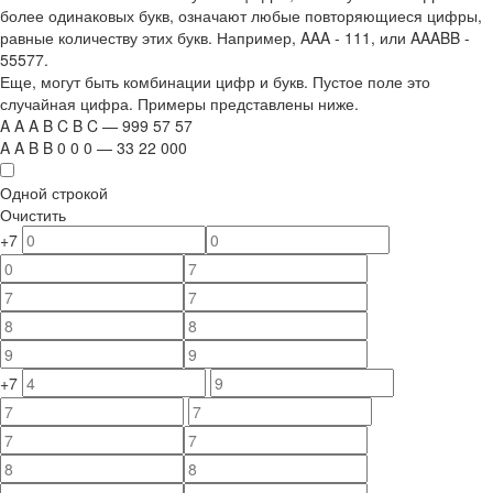
более одинаковых букв, означают любые повторяющиеся цифры,
равные количеству этих букв. Например,
AAA - 111
, или
AAABB -
55577.
Еще, могут быть комбинации цифр и букв. Пустое поле это
случайная цифра. Примеры представлены ниже.
A
A
A
B
C
B
C
—
999
5
7
5
7
A
A
B
B
0
0
0
—
33
22
000
Одной строкой
Очистить
+7
+7