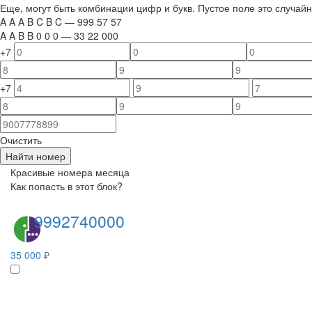
Еще, могут быть комбинации цифр и букв. Пустое поле это случа
A
A
A
B
C
B
C
—
999
5
7
5
7
A
A
B
B
0
0
0
—
33
22
000
+7
+7
Очистить
Найти номер
Красивые номера месяца
Как попасть в этот блок?
9992740000
35 000 ₽