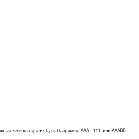
вные количеству этих букв. Например,
AAA - 111
, или
AAABB -