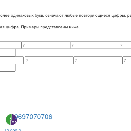
 более одинаковых букв, означают любые повторяющиеся цифры, ра
йная цифра. Примеры представлены ниже.
9697070706
10 000 ₽