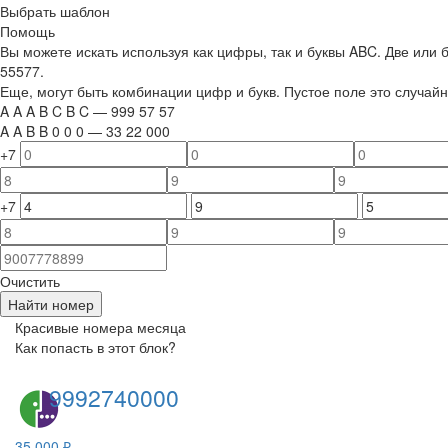
Выбрать шаблон
Помощь
Вы можете искать используя как цифры, так и буквы ABC. Две или
55577.
Еще, могут быть комбинации цифр и букв. Пустое поле это случа
A
A
A
B
C
B
C
—
999
5
7
5
7
A
A
B
B
0
0
0
—
33
22
000
+7
+7
Очистить
Найти номер
Красивые номера месяца
Как попасть в этот блок?
9992740000
35 000 ₽