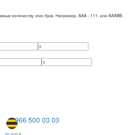
вные количеству этих букв. Например,
AAA - 111
, или
AAABB -
966 500 03 03
20 000 ₽