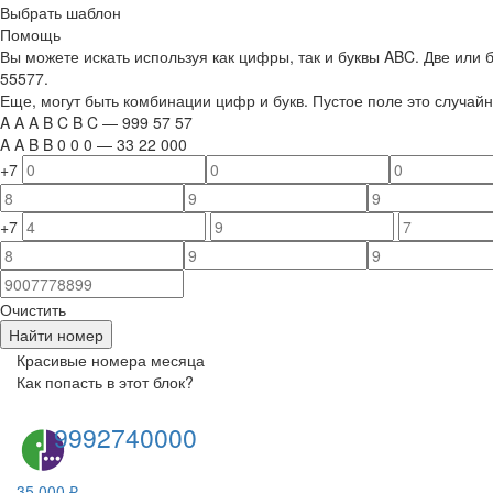
Выбрать шаблон
Помощь
Вы можете искать используя как цифры, так и буквы ABC. Две или
55577.
Еще, могут быть комбинации цифр и букв. Пустое поле это случа
A
A
A
B
C
B
C
—
999
5
7
5
7
A
A
B
B
0
0
0
—
33
22
000
+7
+7
Очистить
Найти номер
Красивые номера месяца
Как попасть в этот блок?
9992740000
35 000 ₽