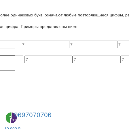
 более одинаковых букв, означают любые повторяющиеся цифры, ра
йная цифра. Примеры представлены ниже.
9697070706
10 000 ₽