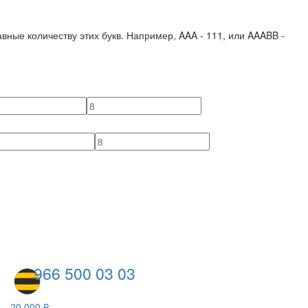
вные количеству этих букв. Например,
AAA - 111
, или
AAABB -
966 500 03 03
20 000 ₽