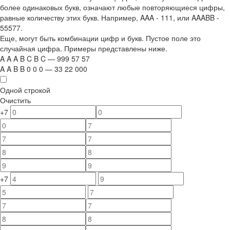
более одинаковых букв, означают любые повторяющиеся цифры,
равные количеству этих букв. Например,
AAA - 111
, или
AAABB -
55577.
Еще, могут быть комбинации цифр и букв. Пустое поле это
случайная цифра. Примеры представлены ниже.
A
A
A
B
C
B
C
—
999
5
7
5
7
A
A
B
B
0
0
0
—
33
22
000
Одной строкой
Очистить
+7
+7