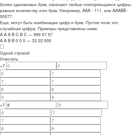
более одинаковых букв, означают любые повторяющиеся цифры,
равные количеству этих букв. Например,
AAA - 111
, или
AAABB -
55577.
Еще, могут быть комбинации цифр и букв. Пустое поле это
случайная цифра. Примеры представлены ниже.
A
A
A
B
C
B
C
—
999
5
7
5
7
A
A
B
B
0
0
0
—
33
22
000
Одной строкой
Очистить
+7
+7