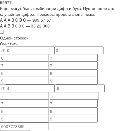
55577.
Еще, могут быть комбинации цифр и букв. Пустое поле это
случайная цифра. Примеры представлены ниже.
A
A
A
B
C
B
C
—
999
5
7
5
7
A
A
B
B
0
0
0
—
33
22
000
Одной строкой
Очистить
+7
+7