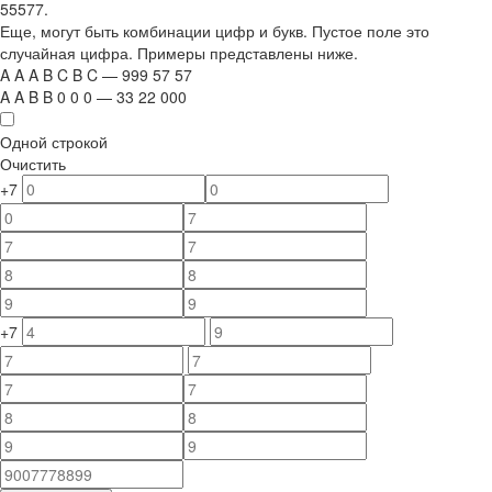
55577.
Еще, могут быть комбинации цифр и букв. Пустое поле это
случайная цифра. Примеры представлены ниже.
A
A
A
B
C
B
C
—
999
5
7
5
7
A
A
B
B
0
0
0
—
33
22
000
Одной строкой
Очистить
+7
+7