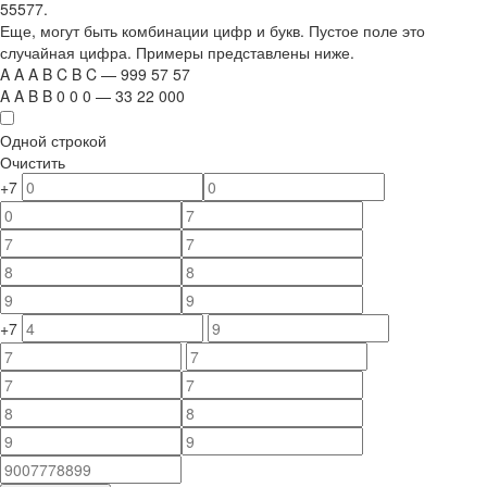
55577.
Еще, могут быть комбинации цифр и букв. Пустое поле это
случайная цифра. Примеры представлены ниже.
A
A
A
B
C
B
C
—
999
5
7
5
7
A
A
B
B
0
0
0
—
33
22
000
Одной строкой
Очистить
+7
+7