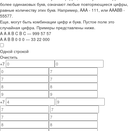
более одинаковых букв, означают любые повторяющиеся цифры,
равные количеству этих букв. Например,
AAA - 111
, или
AAABB -
55577.
Еще, могут быть комбинации цифр и букв. Пустое поле это
случайная цифра. Примеры представлены ниже.
A
A
A
B
C
B
C
—
999
5
7
5
7
A
A
B
B
0
0
0
—
33
22
000
Одной строкой
Очистить
+7
+7