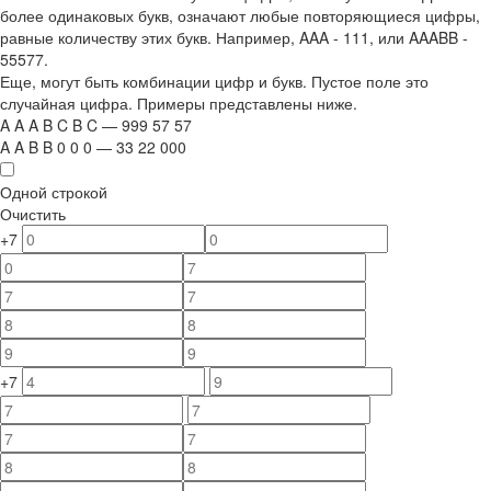
более одинаковых букв, означают любые повторяющиеся цифры,
равные количеству этих букв. Например,
AAA - 111
, или
AAABB -
55577.
Еще, могут быть комбинации цифр и букв. Пустое поле это
случайная цифра. Примеры представлены ниже.
A
A
A
B
C
B
C
—
999
5
7
5
7
A
A
B
B
0
0
0
—
33
22
000
Одной строкой
Очистить
+7
+7