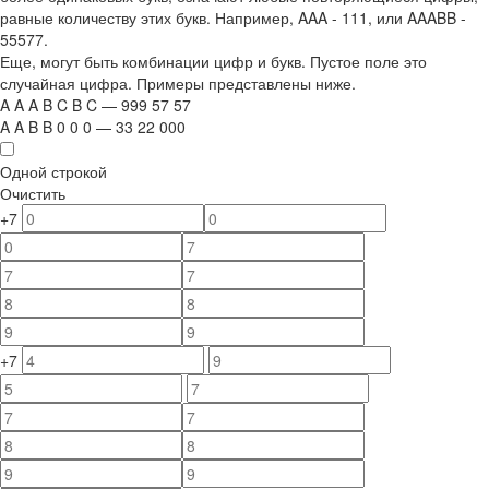
равные количеству этих букв. Например,
AAA - 111
, или
AAABB -
55577.
Еще, могут быть комбинации цифр и букв. Пустое поле это
случайная цифра. Примеры представлены ниже.
A
A
A
B
C
B
C
—
999
5
7
5
7
A
A
B
B
0
0
0
—
33
22
000
Одной строкой
Очистить
+7
+7