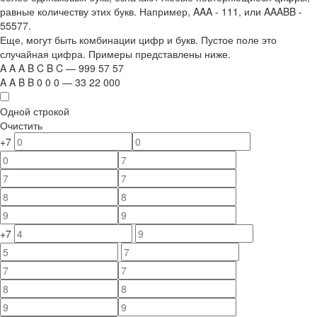
равные количеству этих букв. Например,
AAA - 111
, или
AAABB -
55577.
Еще, могут быть комбинации цифр и букв. Пустое поле это
случайная цифра. Примеры представлены ниже.
A
A
A
B
C
B
C
—
999
5
7
5
7
A
A
B
B
0
0
0
—
33
22
000
Одной строкой
Очистить
+7
+7