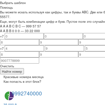
Выбрать шаблон
Помощь
Вы можете искать используя как цифры, так и буквы ABC. Две или
55577.
Еще, могут быть комбинации цифр и букв. Пустое поле это случа
A
A
A
B
C
B
C
—
999
5
7
5
7
A
A
B
B
0
0
0
—
33
22
000
+7
+7
Очистить
Найти номер
Красивые номера месяца
Как попасть в этот блок?
9992740000
35 000 ₽