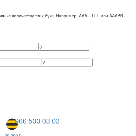
вные количеству этих букв. Например,
AAA - 111
, или
AAABB -
966 500 03 03
20 000 ₽