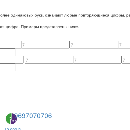
 более одинаковых букв, означают любые повторяющиеся цифры, ра
йная цифра. Примеры представлены ниже.
9697070706
10 000 ₽