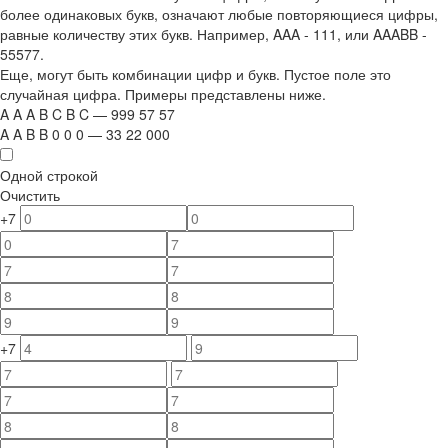
более одинаковых букв, означают любые повторяющиеся цифры,
равные количеству этих букв. Например,
AAA - 111
, или
AAABB -
55577.
Еще, могут быть комбинации цифр и букв. Пустое поле это
случайная цифра. Примеры представлены ниже.
A
A
A
B
C
B
C
—
999
5
7
5
7
A
A
B
B
0
0
0
—
33
22
000
Одной строкой
Очистить
+7
+7